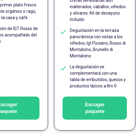
cretas senesianas aún
primer plato fresco
inalterados, caballos, viñedos
te orgánico o ragú,
y olivares. Kit de desayuno
 la casa y café
incluido
ión de IGT Rosso de
Degustación en la terraza
no acompañado del
panorámica con vistas a los
o
viñedos, Igt Pociano, Rosso di
Montalcino, Brunello di
Montalcino.
La degustación se
complementará con una
tabla de embutidos, quesos y
productos típicos a Km 0
Escoger
Escoger
paquete
paquete