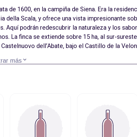
ata de 1600, en la campiña de Siena. Era la residenc
ria della Scala, y ofrece una vista impresionante so
es. Aquí podrán redescubrir la naturaleza y los sabo
s. La finca se extiende sobre 15 ha, al sur-surest
astelnuovo dell’Abate, bajo el Castillo de la Velon
 Sauvignon, con una densidad de 4500 cepas por
rar más
e vinifican por separado. La fermentación es
analíticos. Nuestros vinos maduran en barricas de 
so di Montalcino hasta 48 meses para la Riserva,
 prácticas biológicas, como el abono verde y el uso
d. Certificados bio en viñedo y bodega.