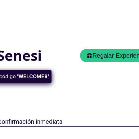
 Senesi
Regalar Experien
código "
WELCOME8
"
 confirmación inmediata