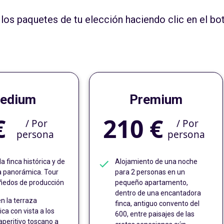
los paquetes de tu elección haciendo clic en el bo
edium
Premium
€
210 €
/
Por
/
Por
persona
persona
la finca histórica y de
Alojamiento de una noche
za panorámica. Tour
para 2 personas en un
iñedos de producción
pequeño apartamento,
dentro de una encantadora
n la terraza
finca, antiguo convento del
a con vista a los
600, entre paisajes de las
aperitivo toscano a