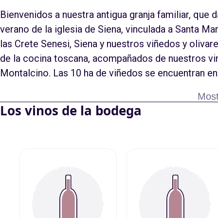
Bienvenidos a nuestra antigua granja familiar, que d
verano de la iglesia de Siena, vinculada a Santa Ma
las Crete Senesi, Siena y nuestros viñedos y olivar
de la cocina toscana, acompañados de nuestros vino
Montalcino. Las 10 ha de viñedos se encuentran en C
Cultivamos 9 ha de Sangiovese y 1 ha de Cabernet
Most
hectárea. Las uvas se seleccionan manualmente y s
Los vinos de la bodega
espontánea, con levaduras autóctonas y controles 
de Eslavonia, desde unos pocos meses para el Ros
preservando la identidad del territorio. Utilizamos
productos naturales, para promover la biodiversida