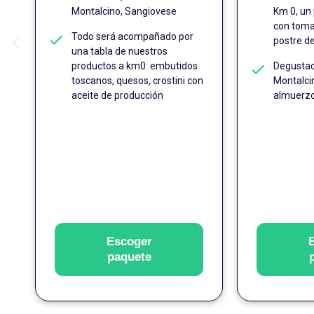
Montalcino, Sangiovese
Km 0, un 
con toma
Todo será acompañado por
postre de
una tabla de nuestros
productos a km0: embutidos
Degustac
toscanos, quesos, crostini con
Montalci
aceite de producción
almuerz
Escoger
paquete