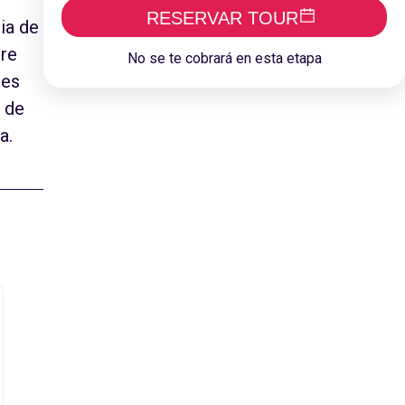
RESERVAR TOUR
ia de
bre
No se te cobrará en esta etapa
res
e de
a.
Roble
 de