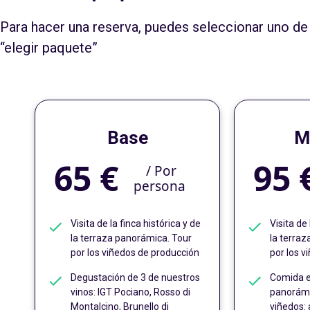
Para hacer una reserva, puedes seleccionar uno de 
“elegir paquete”
Base
M
65 €
95 
/
Por
persona
Visita de la finca histórica y de
Visita de 
la terraza panorámica. Tour
la terra
por los viñedos de producción
por los v
Degustación de 3 de nuestros
Comida e
vinos: IGT Pociano, Rosso di
panorámic
Montalcino, Brunello di
viñedos: 