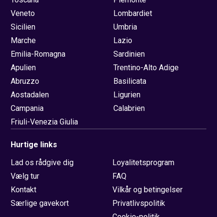
Veneto
Lombardiet
Sicilien
Umbria
Marche
Lazio
Emilia-Romagna
Sardinien
Apulien
Trentino-Alto Adige
Abruzzo
Basilicata
Aostadalen
Ligurien
Campania
Calabrien
Friuli-Venezia Giulia
Hurtige links
Lad os rådgive dig
Loyalitetsprogram
Vælg tur
FAQ
Kontakt
Vilkår og betingelser
Særlige gavekort
Privatlivspolitik
Cookie-politik