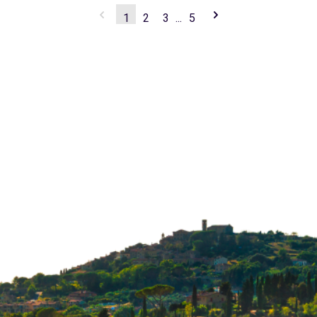
1
2
3
...
5