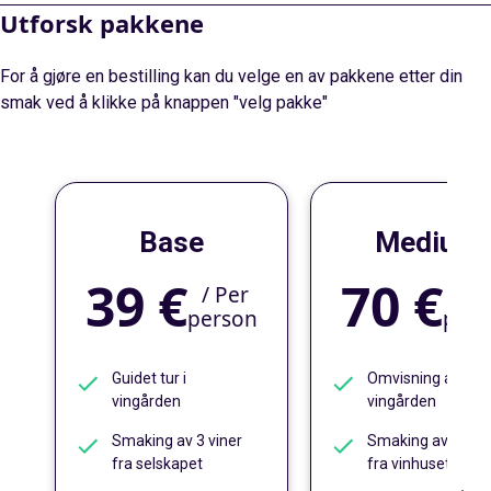
Utforsk pakkene
For å gjøre en bestilling kan du velge en av pakkene etter din
smak ved å klikke på knappen "velg pakke"
Base
Medium
39 €
70 €
/
Per
/
P
person
pers
Guidet tur i
Omvisning av
vingården
vingården
Smaking av 3 viner
Smaking av 3 vine
fra selskapet
fra vinhuset