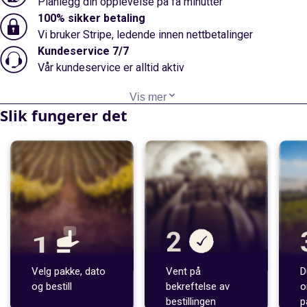
Planlegg din opplevelse på få minutter
100% sikker betaling
Vi bruker Stripe, ledende innen nettbetalinger
Kundeservice 7/7
Vår kundeservice er alltid aktiv
Vis mer
Slik fungerer det
Velg pakke, dato
Vent på
D
og bestill
bekreftelse av
o
bestillingen
p