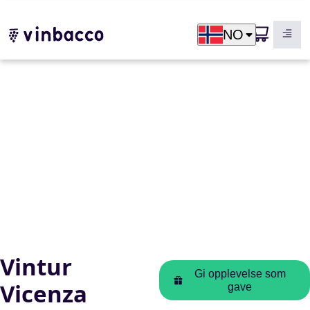
NO
Vintur
Gi opplevelse som
Vicenza
gave