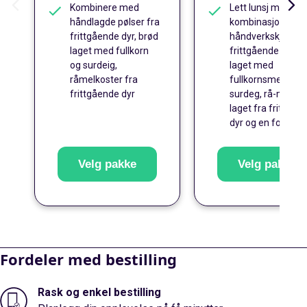
Kombinere med
Lett lunsj med
håndlagde pølser fra
kombinasjon av
frittgående dyr, brød
håndverkskjøtt fr
laget med fullkorn
frittgående dyr, b
og surdeig,
laget med
råmelkoster fra
fullkornsmel og
frittgående dyr
surdeg, rå-melkos
laget fra frittgåe
dyr og en forrett
Velg pakke
Velg pakke
Fordeler med bestilling
Rask og enkel bestilling